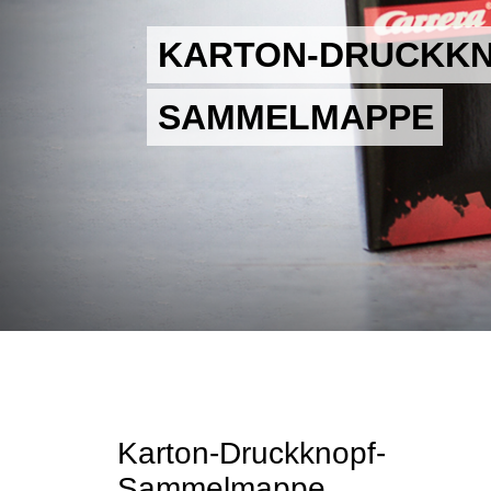
KARTON-DRUCKKN
KARTON-DRUCKKN
SAMMELMAPPE
SAMMELMAPPE
Karton-Druckknopf-
Sammelmappe