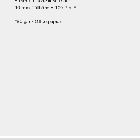
5 mm Füllhöhe = 50 Blatt*
10 mm Füllhöhe = 100 Blatt*
*80 g/m² Offsetpapier